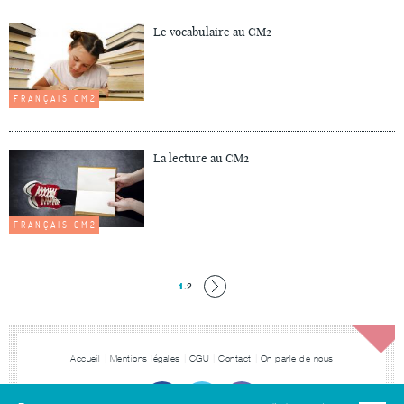
Le vocabulaire au CM2
FRANÇAIS CM2
La lecture au CM2
FRANÇAIS CM2
1
.
2
Accueil
Mentions légales
CGU
Contact
On parle de nous