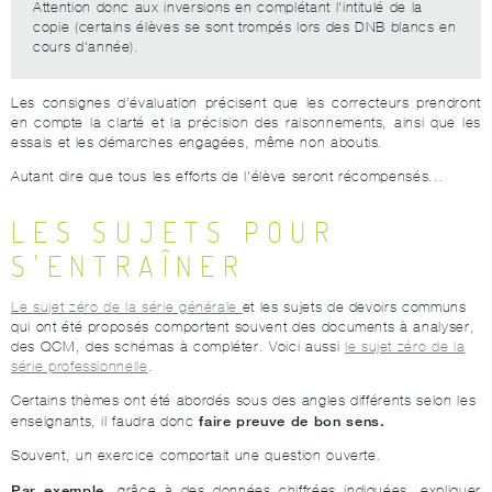
Attention donc aux inversions en complétant l'intitulé de la
copie (certains élèves se sont trompés lors des DNB blancs en
cours d'année).
Les consignes d’évaluation précisent que les correcteurs prendront
en compte la clarté et la précision des raisonnements, ainsi que les
essais et les démarches engagées, même non aboutis.
Autant dire que tous les efforts de l'élève seront récompensés...
LES SUJETS POUR
S'ENTRAÎNER
Le sujet zéro de la série générale
et les sujets de devoirs communs
qui ont été proposés comportent souvent des documents à analyser,
des QCM, des schémas à compléter. Voici aussi
le sujet zéro de la
série professionnelle
.
Certains thèmes ont été abordés sous des angles différents selon les
faire preuve de bon sens.
enseignants, il faudra donc
Souvent, un exercice comportait une question ouverte.
Par exemple
, grâce à des données chiffrées indiquées, expliquer