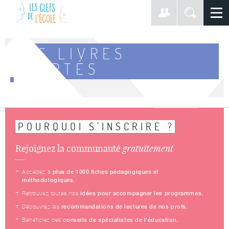
DES LIVRES
ADAPTÉS
POURQUOI S'INSCRIRE ?
gratuitement
Rejoignez la communauté
plus de 1000 fiches pédagogiques et
Accédez à
méthodologiques.
idées pour accompagner les programmes.
Retrouvez toutes nos
recommandations de lectures de nos profs.
Découvrez les
conseils de spécialistes de l’éducation.
Bénéficiez des