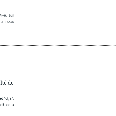
tive, sur
qui nous
ulté de
et "dys",
sibles à