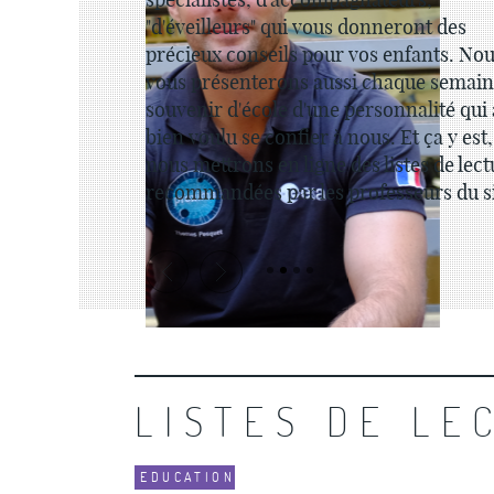
"d'éveilleurs" qui vous donneront des
précieux conseils pour vos enfants. No
vous présenterons aussi chaque semain
souvenir d'école d'une personnalité qui
bien voulu se confier à nous. Et ça y est,
nous mettrons en ligne des listes de lec
recommandées par les professeurs du s
LISTES DE LE
EDUCATION