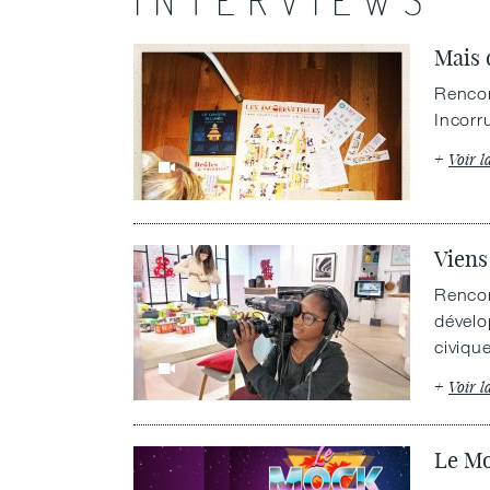
INTERVIEWS
Mais 
Rencon
Incorr
Voir l
Viens
Rencon
dévelo
civique
Voir l
Le M