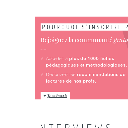
POURQUOI S'INSCRIRE 
grat
Rejoignez la communauté
Accédez à
plus de 1000 fiches
pédagogiques et méthodologiques.
Découvrez les
recommandations de
lectures de nos profs.
Je m'inscris