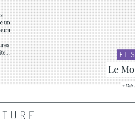
us
e un
 aura
tures
ite…
ET SI ON PARLAIT DE LITT
Le Mock
Voir la fiche
CTURE