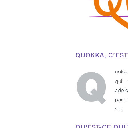
QUOKKA, C’EST
Q
uokk
qui
adole
paren
vie.
QU'EST-CE QUI