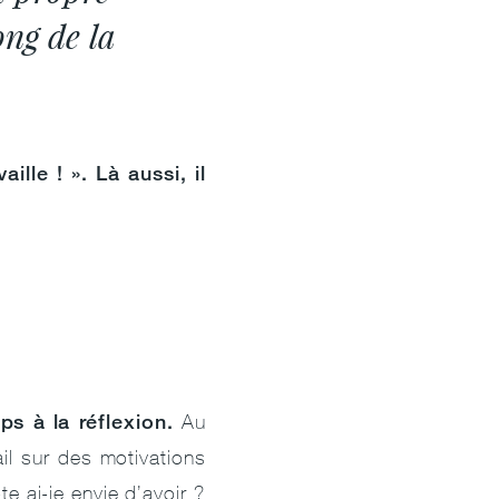
ong de la
ille ! ». Là aussi, il
ps à la réflexion.
Au
ail sur des motivations
e ai-je envie d’avoir ?