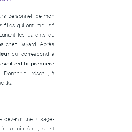
ours personnel, de mon
 filles qui ont impulsé
agnant les parents de
es chez Bayard. Après
leur
qui correspond à
’éveil est la première
.
Donner du réseau, à
uokka.
e devenir une « sage-
vé de lui-même, c’est