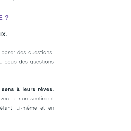
E ?
IX.
se poser des questions.
 du coup des questions
 sens à leurs rêves.
avec lui son sentiment
n étant lui-même et en