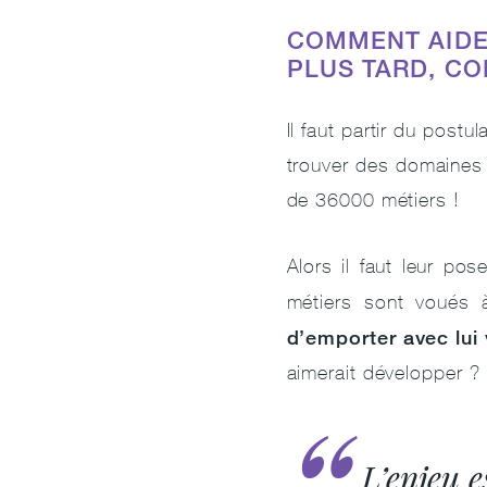
COMMENT AIDER
PLUS TARD, C
Il faut partir du postu
trouver des domaines q
de 36000 métiers !
Alors il faut leur pos
métiers sont voués
d’emporter avec lui 
aimerait développer ? 
L’enjeu e