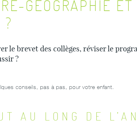
IRE-GÉOGRAPHIE ET
 ?
 le brevet des collèges, réviser le progr
ssir ?
elques conseils, pas à pas, pour votre enfant.
UT AU LONG DE L’A