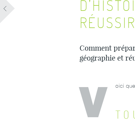
D’HISTO
RÉUSSIR
Comment préparer
géographie et réu
V
oici qu
TO