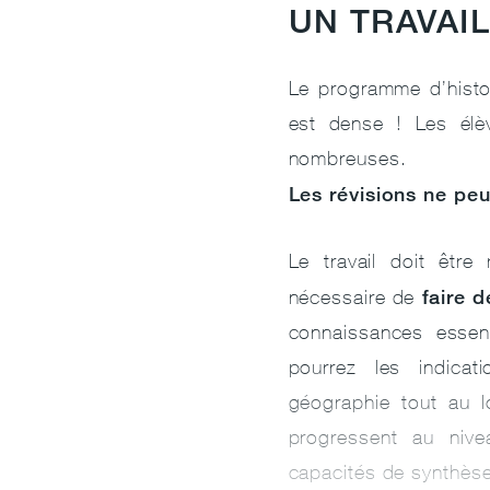
UN TRAVAI
Le programme d’histoi
est dense ! Les élè
nombreuses.
Les révisions ne pe
Le travail doit être 
faire d
nécessaire de
connaissances essenti
pourrez les indicat
géographie tout au lo
progressent au nive
capacités de synthès