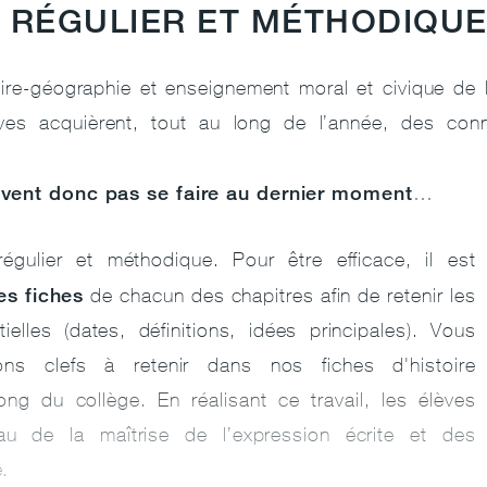
L RÉGULIER ET MÉTHODIQU
re-géographie et enseignement moral et civique de 
ves acquièrent, tout au long de l’année, des conn
uvent donc pas se faire au dernier moment
…
régulier et méthodique. Pour être efficace, il est
es fiches
de chacun des chapitres afin de retenir les
elles (dates, définitions, idées principales). Vous
ions clefs à retenir dans nos fiches d'histoire
ng du collège. En réalisant ce travail, les élèves
au de la maîtrise de l’expression écrite et des
e.