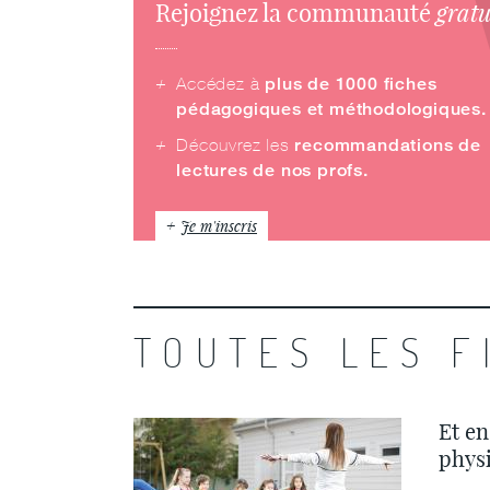
grat
Rejoignez la communauté
Accédez à
plus de 1000 fiches
pédagogiques et méthodologiques.
Découvrez les
recommandations de
lectures de nos profs.
Je m'inscris
TOUTES LES F
Et en
phys