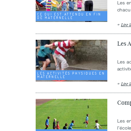
Les en
chacun
CE QUI EST ATTENDU EN FIN
DE MATERNELLE
Lire l
Les A
Les ac
activi
LES ACTIVITÉS PHYSIQUES EN
MATERNELLE
Lire l
Compr
Les e
l’écol