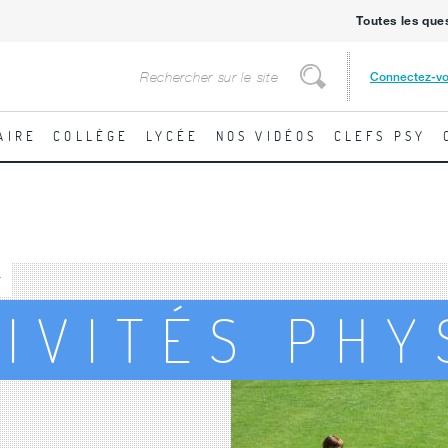
Toutes les que
Rechercher
Connectez-v
Rechercher
AIRE
COLLÈGE
LYCÉE
NOS VIDÉOS
CLEFS PSY
s
TIVITÉS PH