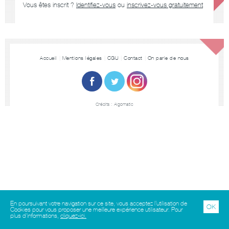
Vous êtes inscrit ?
Identifiez-vous
ou
inscrivez-vous gratuitement
Accueil
Mentions légales
CGU
Contact
On parle de nous
Crédits :
Algomatic
En poursuivant votre navigation sur ce site, vous acceptez l’utilisation de
OK
Cookies pour vous proposer une meilleure expérience utilisateur. Pour
plus d'informations,
cliquez-ici.