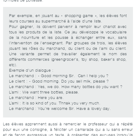
formules de politesse.
Par exemple, en jouant au « shopping game », les élèves font
leurs courses au supermarché à l’aide d’une liste.
Pour gagner, ils doivent parvenir à remplir leur chariot avec
tous les produits de la liste. Ce jeu développe le vocabulaire
de la nourriture et les pousse à échanger entre eux, sans
l’intervention de l’enseignant. Par groupes de trois, les élèves
jouant les rôles du marchand, du client ou de l’ami du client.
Une variante permet de travailler également le nom des
différents commerces (greengrocer’s, toy shop, baker’s shop,
etc).
Exemple d'un dialogue :
Le marchand : - Good morning Sir. Can I help you ?
Le client : - Good morning. Do you sell milk, please ?
Le marchand : Yes, we do. How many bottles do you want ?
L’ami : We want three bottles, please.
Le marchand : Here you are.
L’ami : It is so kind of you. Thnak you very much.
Le marchand : You’re welcome Sir. Have a lovely day.
Les élèves apprennent aussi à remercier le professeur qui a répété
pour eux une consigne, à féliciter un camarade qui a lu sans erreur
et de façon expressive un texte, à présenter des excuses lorsqu’ils