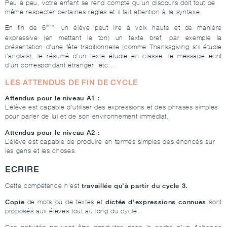
Peu à peu, votre enfant se rend compte qu’un discours doit tout de
même respecter certaines règles et il fait attention à la syntaxe.
ème
En fin de 6
, un élève peut lire à voix haute et de manière
expressive (en mettant le ton) un texte bref, par exemple la
présentation d’une fête traditionnelle (comme Thanksgiving s'il étudie
l'anglais), le résumé d’un texte étudié en classe, le message écrit
d’un correspondant étranger, etc...
LES ATTENDUS DE FIN DE CYCLE
Attendus pour le niveau A1 :
L’élève est capable d’utiliser des expressions et des phrases simples
pour parler de lui et de son environnement immédiat.
Attendus pour le niveau A2 :
L’élève est capable de produire en termes simples des énoncés sur
les gens et les choses.
ECRIRE
travaillée qu’à partir du cycle 3.
Cette compétence n’est
Copie
dictée d’expressions connues
de mots ou de textes et
sont
proposés aux élèves tout au long du cycle.
échange