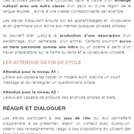
Ces activités peuvent être conduites dans le cadre d’un
culturel avec une autre classe
d’un pays ou d’une région de la
langue étudiée : écrire à une classe correspondante par exemple.
Les élèves s’appuient ensuite sur les apprentissages en vocabulaire
et en grammaire pour écrire eux-mêmes quelques phrases simples.
production d’une description
Ils peuvent aller jusqu’à la
d’un
écrire
personnage, d’un camarade, d’un animal. Certains pourront
un texte personnel comme une lettre
ou un poème à partir d’un
travail préparatoire sur la trame du texte et le vocabulaire utilisable.
LES ATTENDUS DE FIN DE CYCLE
Attendus pour le niveau A1 :
L’élève est capable de copier un modèle écrit, d’écrire un court
message et de renseigner un questionnaire simple.
Attendus pour le niveau A2 :
L’élève est capable de produire des énoncés simples et brefs.
RÉAGIR ET DIALOGUER
jeux de rôle
Les élèves participent à des
qui leur permettent
d’apprendre à se présenter, établir un contact avec quelqu’un,
obtenir des renseignements, réagir à des propositions en utilisant des