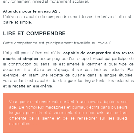
environnement immédiat (notamment scolaire).
Attendus pour le niveau A2 :
L’élève est capable de comprendre une intervention brève si elle est
claire et simple.
LIRE ET COMPRENDRE
Cette compétence est principalement travaillée au cycle 3.
capable de comprendre des textes
L’objectif pour l'élève est d'être
courts et simples
accompagnés d’un support visuel qui participe de
la construction du sens. Ils est amené à identifier à quel type de
document il a affaire en s’appuyant sur des indices textuels. Par
exemple, en lisant une recette de cuisine dans la langue étudiée,
votre enfant est capable de distinguer les ingrédients, les ustensiles
et la recette en elle-même.
Vous pouvez abonner votre enfant à une revue adaptée à son
âge. De nombreux magazines et journaux écrits dans plusieurs
langues permettront à votre enfant de découvrir une culture
différente de la sienne et de se renseigner sur ses sujets
d’actualités. …