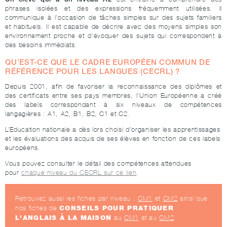
phrases isolées et des expressions fréquemment utilisées. Il
communique à l’occasion de tâches simples sur des sujets familiers
et habituels. Il est capable de décrire avec des moyens simples son
environnement proche et d’évoquer des sujets qui correspondent à
des besoins immédiats.
QU’EST-CE QUE LE CADRE EUROPÉEN COMMUN DE
RÉFÉRENCE POUR LES LANGUES (CECRL) ?
Depuis 2001, afin de favoriser la reconnaissance des diplômes et
des certificats entre ses pays membres, l’Union Européenne a créé
des labels correspondant à six niveaux de compétences
langagières : A1, A2, B1, B2, C1 et C2.
L’Education nationale a dès lors choisi d’organiser les apprentissages
et les évaluations des acquis de ses élèves en fonction de ces labels
européens.
Vous pouvez consulter le détail des compétences attendues
pour
chaque niveau du CECRL sur ce lien
.
Retrouvez aussi les fiches par niveau :
CM1
et
CM2
ainsi que
CONSEILS POUR PRATIQUER
nos fiches de
L'ANGLAIS À LA MAISON
au
CM1
et au
CM2
.