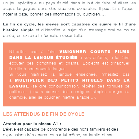
un jeu spécifique au pays étudié dans le but de faire réutiliser les
acquis langagiers dans des situations concrètes. Il peut faire l’appel,
noter la date, donner des informations du quotidien….
En fin de cycle, les élèves sont capables de suivre le fil d’une
histoire simple
et d’identifier le sujet d’un message oral de courte
durée, en extraire l’information essentielle.
VISIONNER COURTS FILMS
N’hésitez pas à faire
DANS LA LANGUE ÉTUDIÉE
à vos enfants, à lui faire
écouter des comptines et chants. L’objectif est d’habituer
l’oreille à une nouvelle langue.
Si vous maîtrisez la langue enseignée, n’hésitez pas
MULTIPLIER DES PETITS RITUELS DANS LA
à
LANGUE
(se dire bonjour/bonsoir, répéter des formules de
politesse…) ou à donner des consignes simples (ranger sa
chambre, aller se doucher, mettre la table…).
LES ATTENDUS DE FIN DE CYCLE
Attendus pour le niveau A1 :
L’élève est capable de comprendre des mots familiers et des
expressions très courantes sur lui-même, sa famille et son