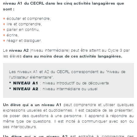
niveau A1 du CECRL dans les cinq activités langagières que
sont :
écouter et comprendre,
lire et comprendre,
parler en continu,
écrire,
réagir et dialoguer.
niveau A2
Le
(niveau intermédiaire) peut être atteint au Cycle 3 par
dans au moins deux de ces activités langagières.
les élèves
Les niveaux A1 et A2 du CECRL correspondent au "niveau de
l'utilisateur élémentaire".
* NIVEAU A1
: niveau introductif ou de découverte
* NIVEAU A2
: niveau intermédiaire ou usuel
Un élève qui a un niveau A1
peut comprendre et utiliser quelques
expressions usuelles et quotidiennes. Il est capable de se présenter,
de poser des questions à une personne. Il apprend à répondre au
même type de questions. Il est incité à communiquer avec son ou
ses interlocuteurs.
Un élève qui a un niveau A2
est entraîné à comprendre des