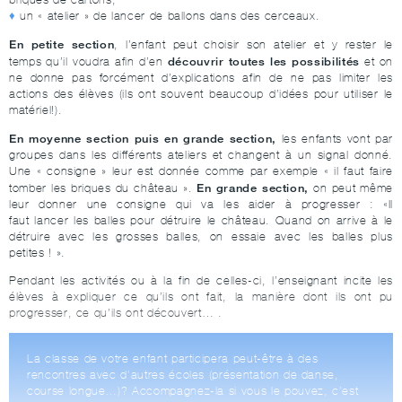
un « atelier » de lancer de ballons dans des cerceaux.
En petite section
, l’enfant peut choisir son atelier et y rester le
découvrir toutes les possibilités
temps qu’il voudra afin d’en
et on
ne donne pas forcément d’explications afin de ne pas limiter les
actions des élèves (ils ont souvent beaucoup d’idées pour utiliser le
matériel!).
En moyenne section puis en grande section,
les enfants vont par
groupes dans les différents ateliers et changent à un signal donné.
Une « consigne » leur est donnée comme par exemple « il faut faire
En grande section,
tomber les briques du château ».
on peut même
leur donner une consigne qui va les aider à progresser : «Il
faut lancer les balles pour détruire le château. Quand on arrive à le
détruire avec les grosses balles, on essaie avec les balles plus
petites ! ».
Pendant les activités ou à la fin de celles-ci, l’enseignant incite les
élèves à expliquer ce qu’ils ont fait, la manière dont ils ont pu
progresser, ce qu’ils ont découvert… .
La classe de votre enfant participera peut-être à des
rencontres avec d’autres écoles (présentation de danse,
course longue…)? Accompagnez-la si vous le pouvez, c’est