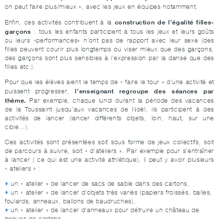
on peut faire plus/mieux », avec les jeux en équipes notamment.
construction de l’égalité filles-
Enfin, ces activités contribuent à la
garçons
: tous les enfants participent à tous les jeux et leurs goûts
ou leurs «performances» n’ont pas de rapport avec leur sexe (des
filles peuvent courir plus longtemps ou viser mieux que des garçons,
des garçons sont plus sensibles à l’expression par la danse que des
filles etc.).
Pour que les élèves aient le temps de « faire le tour » d’une activité et
l’enseignant regroupe des séances par
puissent progresser,
thème.
Par exemple, chaque lundi durant la période des vacances
de la Toussaint jusqu’aux vacances de Noël, ils participent à des
activités de lancer (lancer différents objets, loin, haut, sur une
cible…).
Ces activités sont présentées soit sous forme de jeux collectifs, soit
de parcours à suivre, soit « d’ateliers ». Par exemple pour s’entraîner
à lancer ( ce qui est une activité athlétique), il peut y avoir plusieurs
« ateliers » :
un « atelier » de lancer de sacs de sable dans des cartons,
un « atelier » de lancer d’objets très variés (papiers froissés, balles,
foulards, anneaux, ballons de baudruches),
un « atelier » de lancer d’anneaux pour détruire un château de
briques de cartons,