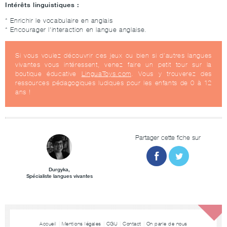
Intérêts linguistiques :
* Enrichir le vocabulaire en anglais
* Encourager l'interaction en langue anglaise.
Si vous voulez découvrir ces jeux ou bien si d’autres langues
vivantes vous intéressent, venez faire un petit tour sur la
boutique éducative
LinguaToys.com
. Vous y trouverez des
ressources pédagogiques ludiques pour les enfants de 0 à 12
ans !
Partager cette fiche sur
Durgyka,
Spécialiste langues vivantes
Accueil
Mentions légales
CGU
Contact
On parle de nous