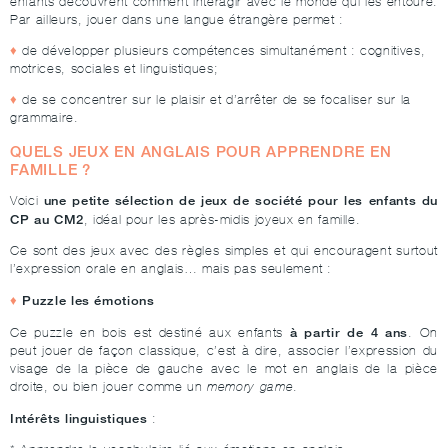
enfants découvrent comment interagir avec le monde qui les entoure.
Par ailleurs, jouer dans une langue étrangère permet :
de développer plusieurs compétences simultanément : cognitives,
motrices, sociales et linguistiques;
de se concentrer sur le plaisir et d’arrêter de se focaliser sur la
grammaire.
QUELS JEUX EN ANGLAIS POUR APPRENDRE EN
FAMILLE ?
une petite sélection de jeux de société pour les enfants du
Voici
CP au CM2
, idéal pour les après-midis joyeux en famille.
Ce sont des jeux avec des règles simples et qui encouragent surtout
l’expression orale en anglais… mais pas seulement :
Puzzle les émotions
à partir de 4 ans
Ce puzzle en bois est destiné aux enfants
. On
peut jouer de façon classique, c’est à dire, associer l’expression du
visage de la pièce de gauche avec le mot en anglais de la pièce
droite, ou bien jouer comme un
memory game
.
Intérêts linguistiques
: