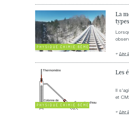
La mé
type
Lorsqu
observ
PHYSIQUE CHIMIE 6ÈME
Lire l
Les é
Il s'a
et CM2
PHYSIQUE CHIMIE 6ÈME
Lire l