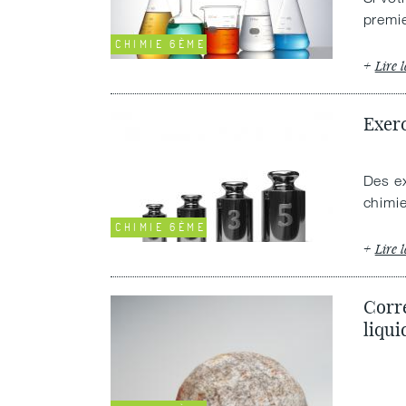
premie
CHIMIE 6ÈME
Lire l
Exerc
Des ex
chimie
CHIMIE 6ÈME
Lire l
Corre
liqui