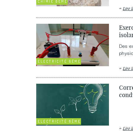
CHIMIE 6ÈME
Lire l
Exerc
isola
Des ex
physiq
ELECTRICITÉ 6ÈME
Lire l
Corre
condu
ELECTRICITÉ 6ÈME
Lire l