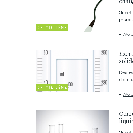
chan
Si vot
premie
CHIMIE 6ÈME
Lire l
Exerc
solid
Des ex
chimi
CHIMIE 6ÈME
Lire l
Corre
liqui
Si vot