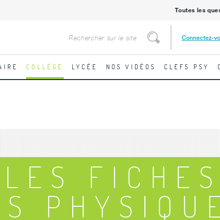
Toutes les que
Rechercher
Connectez-v
Rechercher
AIRE
COLLÈGE
LYCÉE
NOS VIDÉOS
CLEFS PSY
 LES FICHE
ES PHYSIQU