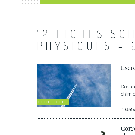
12 FICHES SC
PHYSIQUES - 
Exerc
Des ex
chimi
CHIMIE 6ÈME
Lire l
Corre