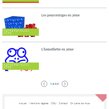
Les pourcentages en 3ème
MATHÉMATIQUES
3ÈME
L’homothétie en 3ème
MATHÉMATIQUES
3ÈME
1
.
2
.
3
.
4
Accueil
Mentions légales
CGU
Contact
On parle de nous