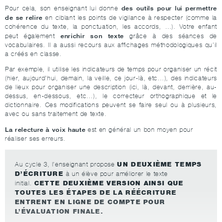
des outils pour lui permettre
Pour cela, son enseignant lui donne
de se relire
en ciblant les points de vigilance à respecter (comme la
cohérence du texte, la ponctuation, les accords, …). Votre enfant
enrichir son texte
peut également
grâce à des séances de
vocabulaires. Il a aussi recours aux affichages méthodologiques qu’il
a créés en classe.
Par exemple, il utilise les indicateurs de temps pour organiser un récit
(hier, aujourd’hui, demain, la veille, ce jour-là, etc…), des indicateurs
de lieux pour organiser une description (ici, là, devant, derrière, au-
dessus, en-dessous, etc…), le correcteur orthographique et le
dictionnaire. Ces modifications peuvent se faire seul ou à plusieurs,
avec ou sans traitement de texte.
La relecture à voix haute
est en général un bon moyen pour
réaliser ses erreurs.
UN DEUXIÈME TEMPS
Au cycle 3, l’enseignant propose
D’ÉCRITURE
à un élève pour améliorer le texte
CETTE DEUXIÈME VERSION AINSI QUE
initial.
TOUTES LES ÉTAPES DE LA RÉÉCRITURE
ENTRENT EN LIGNE DE COMPTE POUR
L’ÉVALUATION FINALE.