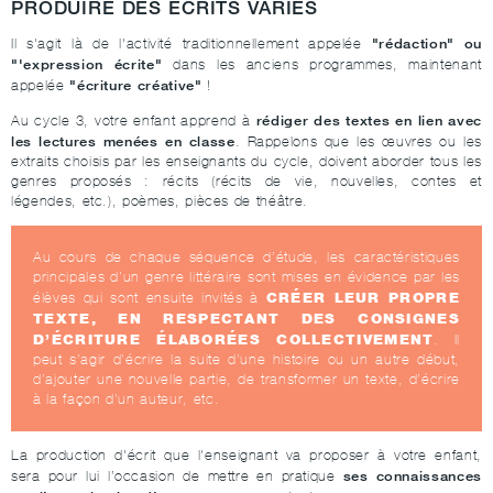
PRODUIRE DES ÉCRITS VARIÉS
"rédaction" ou
Il s'agit là de l'activité traditionnellement appelée
"'expression écrite"
dans les anciens programmes, maintenant
"écriture créative"
appelée
!
rédiger des textes en lien avec
Au cycle 3, votre enfant apprend à
les lectures menées en classe
. Rappelons que les œuvres ou les
extraits choisis par les enseignants du cycle, doivent aborder tous les
genres proposés : récits (récits de vie, nouvelles, contes et
légendes, etc.), poèmes, pièces de théâtre.
Au cours de chaque séquence d’étude, les caractéristiques
principales d’un genre littéraire sont mises en évidence par les
CRÉER LEUR PROPRE
élèves qui sont ensuite invités à
TEXTE, EN RESPECTANT DES CONSIGNES
D’ÉCRITURE ÉLABORÉES COLLECTIVEMENT
. Il
peut s’agir d’écrire la suite d’une histoire ou un autre début,
d’ajouter une nouvelle partie, de transformer un texte, d’écrire
à la façon d’un auteur, etc.
La production d'écrit que l'enseignant va proposer à votre enfant,
ses connaissances
sera pour lui l’occasion de mettre en pratique