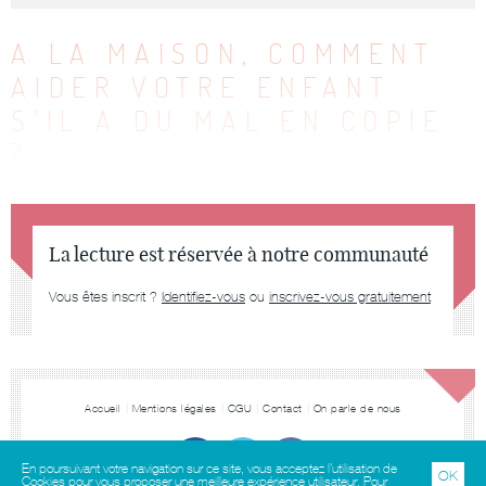
A LA MAISON, COMMENT
AIDER VOTRE ENFANT
S'IL A DU MAL EN COPIE
?
La lecture est réservée à notre communauté
Vous êtes inscrit ?
Identifiez-vous
ou
inscrivez-vous gratuitement
Accueil
Mentions légales
CGU
Contact
On parle de nous
En poursuivant votre navigation sur ce site, vous acceptez l’utilisation de
OK
Cookies pour vous proposer une meilleure expérience utilisateur. Pour