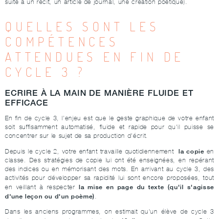
suite à un récit, un article de journal, une création poétique).
QUELLES SONT LES
COMPÉTENCES
ATTENDUES EN FIN DE
CYCLE 3 ?
ECRIRE À LA MAIN DE MANIÈRE FLUIDE ET
EFFICACE
En fin de cycle 3, l’enjeu est que le geste graphique de votre enfant
soit suffisamment automatisé, fluide et rapide pour qu'il puisse se
concentrer sur le sujet de sa production d’écrit.
la copie
Depuis le cycle 2, votre enfant travaille quotidiennement
en
classe. Des stratégies de copie lui ont été enseignées, en repérant
des indices ou en mémorisant des mots. En arrivant au cycle 3, des
activités pour développer sa rapidité lui sont encore proposées, tout
la mise en page du texte (qu'il s'agisse
en veillant à respecter
d'une leçon ou d'un poème)
.
Dans les anciens programmes, on estimait qu'un élève de cycle 3