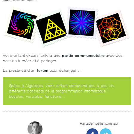
partie communautaire
Votre enfant expérimentera une
avec des
dessins à créer et à partager.
forum
La présence d'un
pour échanger....
Grâce à Algoblocs, votre enfant comprend peu à peu les
différents concepts de la programmation informatique :
boucles, variables, fonctions...
Partager cette fiche sur