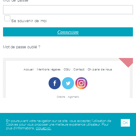
Mot de passe
Se souvenir de moi
Mot de passe oublié ?
Accueil
Mentions légales
CGU
Contact
On parle de nous
Crédits :
Algomatic
En poursuivant votre navigation sur ce site, vous acceptez l’utilisation de
OK
Cookies pour vous proposer une meilleure expérience utilisateur. Pour
plus d'informations,
cliquez-ici.