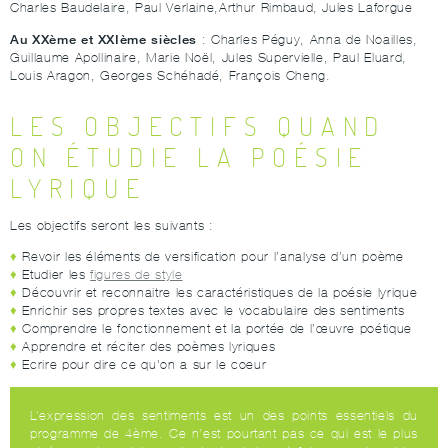
Charles Baudelaire, Paul Verlaine,Arthur Rimbaud, Jules Laforgue
Au XXème et XXIème siècles
: Charles Péguy, Anna de Noailles,
Guillaume Apollinaire, Marie Noël, Jules Supervielle, Paul Eluard,
Louis Aragon, Georges Schéhadé, François Cheng.
LES OBJECTIFS QUAND
ON ÉTUDIE LA POÉSIE
LYRIQUE
Les objectifs seront les suivants :
Revoir les éléments de versification pour l’analyse d’un poème
Etudier les
figures de style
Découvrir et reconnaitre les caractéristiques de la poésie lyrique
Enrichir ses propres textes avec le vocabulaire des sentiments
Comprendre le fonctionnement et la portée de l’œuvre poétique
Apprendre et réciter des poèmes lyriques
Ecrire pour dire ce qu'on a sur le coeur
L’expression des sentiments est un des points essentiels du
programme de 4ème. Ce n’est pourtant pas ce qui est le plus