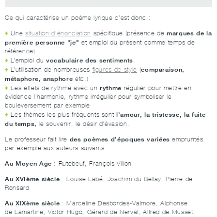
Ce qui caractérise un poème lyrique c’est donc :
marques de la
Une
situation d’énonciation
spécifique (présence de
première personne "je"
et emploi du présent comme temps de
référence)
vocabulaire des sentiments
L’emploi du
.
comparaison,
L’utilisation de nombreuses
figures de style
(
métaphore, anaphore
etc.)
rythme
Les effets de rythme avec un
régulier pour mettre en
évidence l’harmonie, rythme irrégulier pour symboliser le
bouleversement par exemple
l’amour, la tristesse, la fuite
Les thèmes les plus fréquents sont
du temps,
le souvenir, le désir d’évasion.
des poèmes d’époques variées
Le professeur fait lire
empruntés
par exemple aux auteurs suivants :
Au Moyen Age
: Rutebeuf, François Villon
Au XVIème siècle
: Louise Labé, Joachim du Bellay, Pierre de
Ronsard
Au XIXème siècle
: Marceline Desbordes-Valmore, Alphonse
de Lamartine, Victor Hugo, Gérard de Nerval, Alfred de Musset,