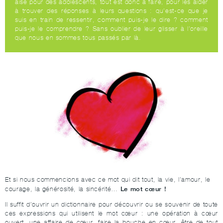
aisé pour des adolescents, tout est donc à faire, pour les aider
à trouver des réponses à leurs questions : qu’est-ce que je
suis en train de ressentir, comment puis-je le dire ? comment
puis-je le comprendre ? Sans oublier de leur glisser à l’oreille
que nous en sommes tous passés par là.
Et si nous commencions avec ce mot qui dit tout, la vie, l’amour, le
Le mot cœur !
courage, la générosité, la sincérité…
Il suffit d’ouvrir un dictionnaire pour découvrir ou se souvenir de toute
ces expressions qui utilisent le mot cœur : une opération à cœur
ouvert, une affaire de cœur, faire la bouche en cœur, être de tout