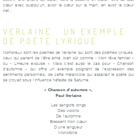
cœur avec quelqu’un, avoir le cœur sur la main, en avoir le cœur
net…
VERLAINE : UN EXEMPLE
DE POÈTE LYRIQUE
Nombreux sont les poèmes de Verlaine qui sont des poèmes lyriques,
ceux qui parlent de l’être aimé, bien sûr comme « Mon rêve familier »
ou « L’Heure exquise ». Mais c’est aussi le cas pour « Chanson
d’automne » qui offre un exemple poignant de l’expression des
sentiments personnels, de cette mélancolie qui assaillait le poète qui
se croyait sous l’influence néfaste de Saturne.
« Chanson d’automne »,
Paul Verlaine
Les sanglots longs
Des violons
De l'automne
Blessent mon cœur
D'une langueur
Monotone.