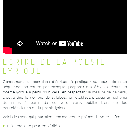
ECRIRE DE LA POÉSIE
LYRIQUE
Concernant les exercices d’écriture à pratiquer au cours de cette
séquence, on pourra par exemple, proposer aux élèves d’écrire un
poème lyrique à partir d’un vers, en respectant
la mesure de ce vers
,
c'est-à-dire le nombre de syllabes, en établissant aussi un
schéma
de rimes
à partir de ce vers, sans oublier bien sur les
caractéristiques de la poésie lyrique.
Voici des vers qui pourraient commencer le poème de votre enfant :
« J’ai presque peur en vérité »