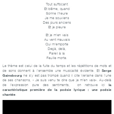
Tout suffocant
Et blême, quand
Sonne l'heure
Je me souviens
Des jours anciens
Et je pleure
Et je m'en vais
Au vent mauvais
Qui m'emporte
Deçà, delà,
Pareil à la
Feuille morte.
Le thème est celui de la fuite du temps et les répétitions de mots et
Serge
de sons donnent à l’ensemble une musicalité évidente. Et
Gainsbourg
ne s’y est pas trompé quand il cite Verlaine dans l’une
de ses chansons, « Je suis venu te dire que je m’en vais». Au-delà
la
de l’expression pure des sentiments, on retrouve ici
caractéristique première de la poésie lyrique : une poésie
chantée
.