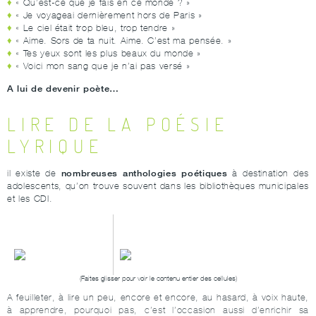
« Qu’est-ce que je fais en ce monde ? »
« Je voyageai dernièrement hors de Paris »
« Le ciel était trop bleu, trop tendre »
« Aime. Sors de ta nuit. Aime. C’est ma pensée. »
« Tes yeux sont les plus beaux du monde »
« Voici mon sang que je n’ai pas versé »
A lui de devenir poète…
LIRE DE LA POÉSIE
LYRIQUE
nombreuses anthologies poétiques
il existe de
à destination des
adolescents, qu’on trouve souvent dans les bibliothèques municipales
et les CDI.
A feuilleter, à lire un peu, encore et encore, au hasard, à voix haute,
à apprendre, pourquoi pas, c’est l’occasion aussi d’enrichir sa