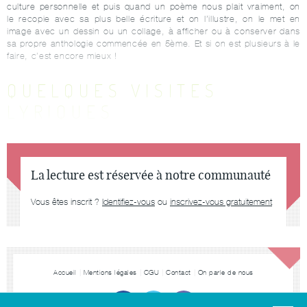
culture personnelle et puis quand un poème nous plait vraiment, on
le recopie avec sa plus belle écriture et on l’illustre, on le met en
image avec un dessin ou un collage, à afficher ou à conserver dans
sa propre anthologie commencée en 5ème. Et si on est plusieurs à le
faire, c’est encore mieux !
QUELQUES VISITES
LYRIQUES
La lecture est réservée à notre communauté
Vous êtes inscrit ?
Identifiez-vous
ou
inscrivez-vous gratuitement
Accueil
Mentions légales
CGU
Contact
On parle de nous