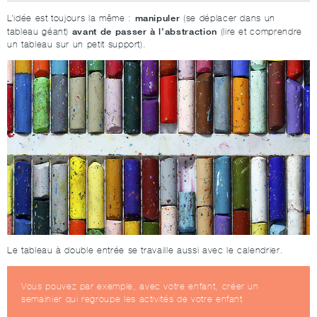
manipuler
L’idée est toujours la même :
(se déplacer dans un
avant de passer à l’abstraction
tableau géant)
(lire et comprendre
un tableau sur un petit support).
Le tableau à double entrée se travaille aussi avec le calendrier.
Vous pouvez par exemple, avec votre enfant, créer un
semainier qui regroupe les activités de votre enfant