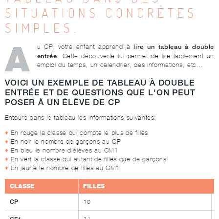
SITUATIONS CONCRÈTES
SIMPLES.
A
lire un tableau à double
u CP, votre enfant apprend à
entrée
. Cette découverte lui permet de lire facilement un
emploi du temps, un calendrier, des informations, etc…
VOICI UN EXEMPLE DE TABLEAU À DOUBLE
ENTRÉE ET DE QUESTIONS QUE L'ON PEUT
POSER À UN ÉLÈVE DE CP
Entoure dans le tableau les informations suivantes:
En rouge la classe qui compte le plus de filles
En noir le nombre de garçons au CP
En bleu le nombre d'élèves au CM1
En vert la classe qui autant de filles que de garçons
En jaune le nombre de filles au CM1
CLASSE
FILLES
CP
10
14