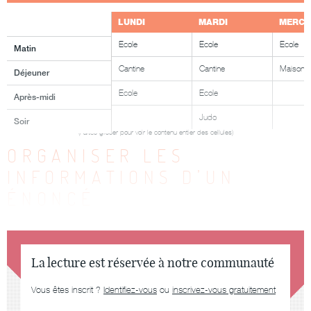
LUNDI
MARDI
MERCR
Ecole
Ecole
Ecole
Matin
Cantine
Cantine
Maison
Déjeuner
Ecole
Ecole
Après-midi
Judo
Soir
ORGANISER LES
INFORMATIONS D’UN
ÉNONCÉ
La lecture est réservée à notre communauté
Vous êtes inscrit ?
Identifiez-vous
ou
inscrivez-vous gratuitement