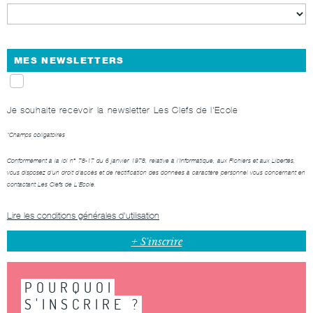
MES NEWSLETTERS
Je souhaite recevoir la newsletter Les Clefs de l'Ecole
*Champs obligatoires
Conformément à la loi n° 78-17 du 6 janvier 1978, relative à l'Informatique, aux Fichiers et aux Libertés,
vous disposez d'un droit d'accès et de rectification des données à caractère personnel vous concernant en
contactant
Les Clefs de L’Ecole
.
Lire les conditions générales d'utilisation
POURQUOI
S'INSCRIRE ?