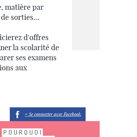
e, matière par
 de sorties…
cierez d'offres
er la scolarité de
parer ses examens
ions aux
+ Se connecter avec Facebook
POURQUOI