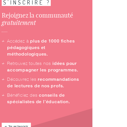
S'INSCRIRE ?
Rejoignez la communauté
gratuitement
Accédez à
plus de 1000 fiches
pédagogiques et
méthodologiques.
Retrouvez toutes nos
idées pour
accompagner les programmes.
Découvrez les
recommandations
de lectures de nos profs.
Bénéficiez des
conseils de
spécialistes de l’éducation.
Je m'inscris