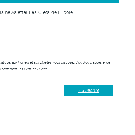
la newsletter Les Clefs de l'Ecole
matique, aux Fichiers et aux Libertés, vous disposez d'un droit d'accès et de
n contactant
Les Clefs de L’Ecole
.